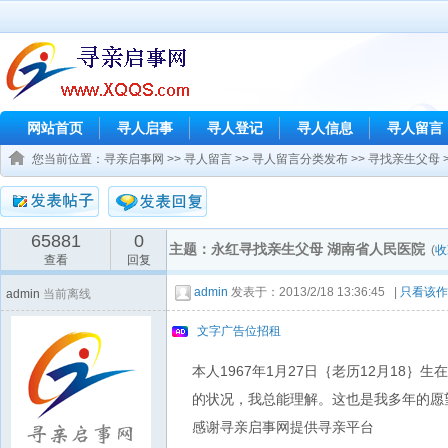
网站首页
寻人启事
寻人登记
寻人信息
寻人留言
您当前位置：
寻亲启事网
>>
寻人留言
>>
寻人留言分类发布
>>
寻找亲生父母
65881
0
主题：永红寻找亲生父母 湖南省人民医院
(
收
查看
回复
admin
发表于：2013/2/18 13:36:45 |
只看该作
admin
当前离线
文字广告位招租
本人1967年1月27日｛老历12月1
的状况，我总能理解。这也是我多年的愿望，总想
感谢寻亲启事网提供寻亲平台