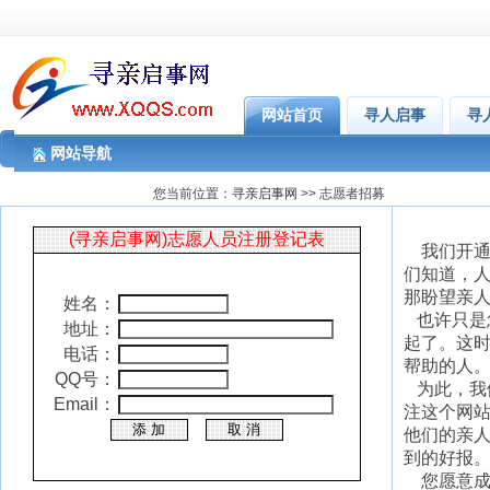
网站首页
寻人启事
寻
网站导航
您当前位置：
寻亲启事网
>> 志愿者招募
(寻亲启事网)志愿人员注册登记表
我们开通
们知道，
那盼望亲
姓名：
也许只是
地址：
起了。这
电话：
帮助的人
QQ号：
为此，我们
Email：
注这个网
他们的亲
到的好报
您愿意成