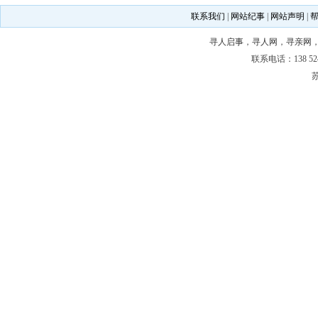
联系我们
|
网站纪事
|
网站声明
|
寻人启事
，
寻人网
，
寻亲网
联系电话：138 5243
苏