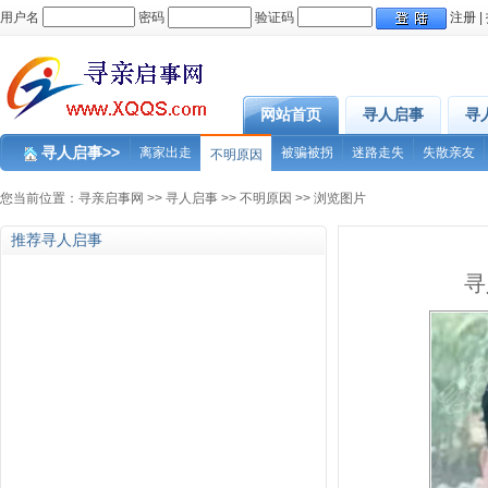
用户名
密码
验证码
注册
|
网站首页
寻人启事
寻
寻人启事>>
离家出走
被骗被拐
迷路走失
失散亲友
不明原因
您当前位置：
寻亲启事网
>>
寻人启事
>>
不明原因
>> 浏览图片
推荐寻人启事
寻