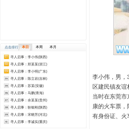
本日
本周
本月
点击排行
寻人启事：李小伟(陕西)
寻人启事：郑某某(浙江)
寻人启事：李小明(广东)
李小伟，男，3
寻人启事：陈立岩(吉林)
区建民镇友谊
寻人启事：苏某(安徽)
寻人启事：马鹏(青海)
当时在东莞市
寻人启事：余某某(贵州)
康的火车票，
寻人启事：耿银刚(陕西)
寻人启事：宋晓芳(河北)
有身份证、火
寻人启事：李诚实(重庆)