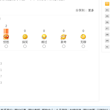
分享到：
更多
）
2
0
0
0
0
愤怒
搞笑
难过
新奇
无聊
23
31
27
23