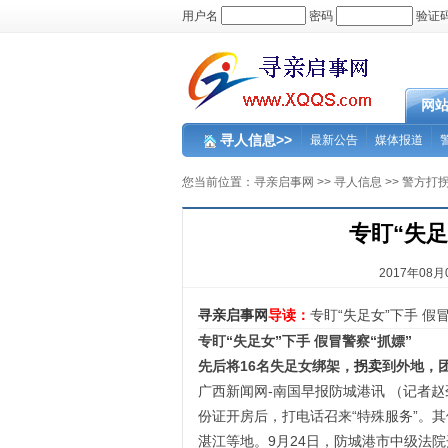
用户名
密码
验证
网
寻人信息>>
最新公告
媒体报道
您当前位置：
寻亲启事网
>>
寻人信息
>>
警方打
专盯“失足
2017年08月
寻亲启事网
导读：
专盯“失足女”下手 假冒
专盯“失足女”下手 假冒警察“抓嫖”
先后将16名失足女绑架，
拐卖
到外地，
广西新闻网-南国早报防城港讯 （记者赵
份证开房后，打电话召来“特殊服务”。其
湛江等地。9月24日，防城港市中级法