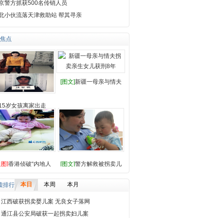
京警方抓获500名传销人员
北小伙流落天津救助站 帮其寻亲
焦点
[图文]
新疆一母亲与情夫
15岁女孩离家出走
组图]
香港侦破“内地人
[图文]
警方解救被拐卖儿
本日
本周
本月
读排行
江西破获拐卖婴儿案 无良女子落网
通江县公安局破获一起拐卖妇儿案